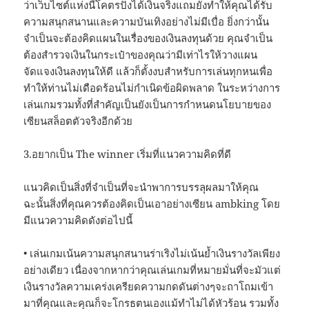
ว่าเว็บไซต์แห่งนี้โคตรปังได้เงินจริงแถมยังทำให้คุณได้รับ
ความสนุกสนานและความบันเทิงอย่างไม่มีเบื่อ ยิ่งกว่านั้น
จำเป็นจะต้องคิดแผนในเรื่องของเงินลงทุนด้วย คุณจำเป็น
ต้องสำรวจเงินในกระเป๋าของคุณว่ามีเท่าไรให้วางแผน
จัดแจงเงินลงทุนให้ดี แล้วก็ตั้งงบสำหรับการเล่นทุกหนเพื่อ
ทำให้ท่านไม่เดือดร้อนไม่กำเนิดข้อผิดพลาด ในระหว่างการ
เล่นเกมรวมทั้งที่สำคัญเป็นยังเป็นการกำหนดนโยบายของ
เซียนสล็อตตัวจริงอีกด้วย
3.อยากเป็น The winner เริ่มที่แนวความคิดที่ดี
แนวคิดเป็นสิ่งที่จำเป็นที่จะนำพาการบรรลุผลมาให้คุณ
ฉะนั้นสิ่งที่คุณควรต้องคิดเป็นเอาอย่างเซียน ambking โดย
มีแนวความคิดดังต่อไปนี้
• เล่นเกมเน้นความสนุกสนานร่าเริงไม่เน้นย้ำเงินรางวัลเพียง
อย่างเดียว เนื่องจากหากว่าคุณเล่นเกมที่หมายมั่นที่จะมัวแต่
เงินรางวัลความเคร่งเครียดความกดดันต่างๆจะถาโถมเข้า
มาที่คุณและคุณก็จะโกรธตนเองแม้ทำไม่ได้หัวร้อน รวมทั้ง