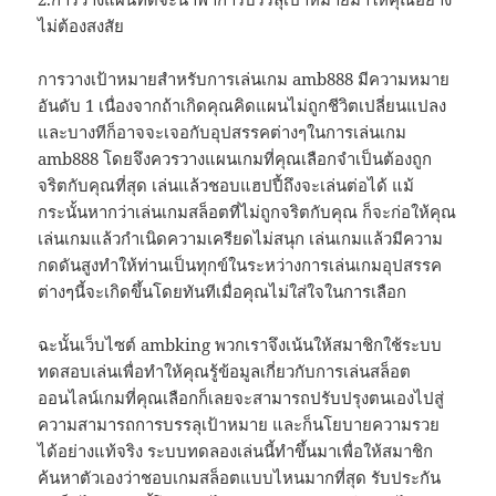
ไม่ต้องสงสัย
การวางเป้าหมายสำหรับการเล่นเกม amb888 มีความหมาย
อันดับ 1 เนื่องจากถ้าเกิดคุณคิดแผนไม่ถูกชีวิตเปลี่ยนแปลง
และบางทีก็อาจจะเจอกับอุปสรรคต่างๆในการเล่นเกม
amb888 โดยจึงควรวางแผนเกมที่คุณเลือกจำเป็นต้องถูก
จริตกับคุณที่สุด เล่นแล้วชอบแฮปปี้ถึงจะเล่นต่อได้ แม้
กระนั้นหากว่าเล่นเกมสล็อตที่ไม่ถูกจริตกับคุณ ก็จะก่อให้คุณ
เล่นเกมแล้วกำเนิดความเครียดไม่สนุก เล่นเกมแล้วมีความ
กดดันสูงทำให้ท่านเป็นทุกข์ในระหว่างการเล่นเกมอุปสรรค
ต่างๆนี้จะเกิดขึ้นโดยทันทีเมื่อคุณไม่ใส่ใจในการเลือก
ฉะนั้นเว็บไซต์ ambking พวกเราจึงเน้นให้สมาชิกใช้ระบบ
ทดสอบเล่นเพื่อทำให้คุณรู้ข้อมูลเกี่ยวกับการเล่นสล็อต
ออนไลน์เกมที่คุณเลือกก็เลยจะสามารถปรับปรุงตนเองไปสู่
ความสามารถการบรรลุเป้าหมาย และก็นโยบายความรวย
ได้อย่างแท้จริง ระบบทดลองเล่นนี้ทำขึ้นมาเพื่อให้สมาชิก
ค้นหาตัวเองว่าชอบเกมสล็อตแบบไหนมากที่สุด รับประกัน