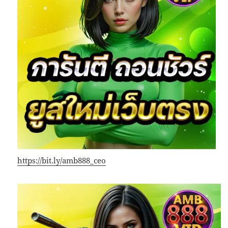
https://bit.ly/amb888_ceo