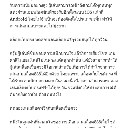
รับความนิยมอย่างสูง ผู้เล่นสามารถเข้าถึงเกมได้ทุกหนทุก
แห่งผ่านแอปพลิเคชันที่รองรับอีกทั้งระบบ iOS แล้วก็
Android โดยไม่จำเป็นจะต้องติดตั้งโปรแกรมเพิ่ม ทำให้
การเล่นเกมสบายและไม่ยุ่งยาก
สล็อตเว็บตรง ทดสอบเล่นสล็อตฟรีๆร่วมสนุกได้ทุกวี่วัน
กรุ๊ปผู้เล่นที่ชื่นชอบความเบิกบานใจแล้วก็การเสี่ยงโชค เกม
คาสิโนออนไลน์ไม่เฉพาะแต่สนุกเท่านั้น แต่ยังสามารถทำให้
ผู้เล่นสล็อตเว็บตรงมีโอกาสสำหรับเพื่อการได้กำไรจากการ
เล่นเกมสล็อต888ได้อีกด้วย โดยเฉพาะ สล็อตเว็บไซต์ตรง ที่
ได้รับความนิยมอย่างมากในขณะนี้ เนื่องจากสามารถทดลอง
เล่นสล็อตเว็บตรงฟรีๆได้ทุกๆวัน รวมทั้งยังให้ประสบการณ์ที่
ดีมากยิ่งกว่าเว็บตัวแทนทั่วไป
ทดลองเล่นสล็อตฟรีๆกับสล็อตเว็บตรง
หนึ่งในจุดเด่นที่น่าสนใจของการเลือกเล่นสล็อต888เว็บไซต์