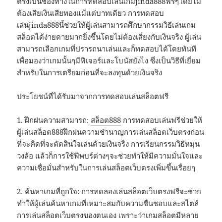
ตรงเป็นช่องทางในการทดสอบเล่นเกมjinda888ฟรีๆโดยไม่
ต้องเสียเงินเสียทองแม้แต่บาทเดียว การทดสอบ
เล่นjinda888นี้ช่วยให้ผู้เล่นสามารถศึกษากรรมวิธีเล่นเกม
สล็อตได้ง่ายดายมากยิ่งขึ้นโดยไม่ต้องเสี่ยงกับเงินจริง ผู้เล่น
สามารถเลือกเกมที่ปรารถนาเล่นและก็ทดสอบได้โดยทันที
เพื่อมองว่าเกมนั้นๆมีฟีเจอร์และโบนัสยังไง ซึ่งเป็นวิธีที่เยี่ยม
สำหรับในการเตรียมก่อนที่จะลงทุนด้วยเงินจริง
ประโยชน์ที่ได้รับมาจากการทดสอบเล่นสล็อตฟรี
1. ฝึกฝนความสามารถ:
สล็อต888
การทดสอบเล่นฟรีช่วยให้
ผู้เล่นสล็อต888ฝึกฝนความชำนาญการเล่นสล็อตเว็บตรงก่อน
ที่จะคิดที่จะตัดสินใจเล่นด้วยเงินจริง การเรียนกรรมวิธีหมุน
วงล้อ แล้วก็การใช้ฟีพบร์ต่างๆจะช่วยทำให้มีความมั่นใจและ
ความเชื่อมั่นสำหรับในการเล่นสล็อตเว็บตรงเพิ่มขึ้นเรื่อยๆ
2. ค้นหาเกมที่ถูกใจ: การทดลองเล่นสล็อตเว็บตรงฟรีจะช่วย
ทำให้ผู้เล่นค้นหาเกมที่เหมาะสมกับความชื่นชอบและสไตล์
การเล่นสล็อตเว็บตรงของตนเอง เพราะว่าเกมสล็อตมีหลาย