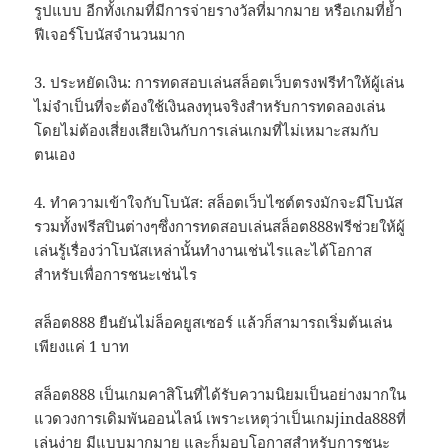
รูปแบบ อีกทั้งเกมที่มีการจ่ายรางวัลที่มากมาย หรือเกมที่ย้ำ
ฟีเจอร์โบนัสจำนวนมาก
3. ประหยัดเงิน: การทดสอบเล่นสล็อตเว็บตรงฟรีทำให้ผู้เล่น
ไม่จำเป็นที่จะต้องใช้เงินลงทุนจริงสำหรับการทดลองเล่น
โดยไม่ต้องเสี่ยงเสียเงินกับการเล่นเกมที่ไม่เหมาะสมกับ
ตนเอง
4. ทำความเข้าใจกับโบนัส: สล็อตเว็บไซต์ตรงมักจะมีโบนัส
รวมทั้งฟรีสปินต่างๆซึ่งการทดสอบเล่นสล็อต888ฟรีช่วยให้ผู้
เล่นรู้เรื่องว่าโบนัสเหล่านั้นทำงานเช่นไรและได้โอกาส
สำหรับเพื่อการชนะเช่นไร
สล็อต888 ยืนยันไม่ล็อคยูสเซอร์ แล้วก็สามารถเริ่มต้นเล่น
เพียงแค่ 1 บาท
สล็อต888 เป็นเกมคาสิโนที่ได้รับความนิยมเป็นอย่างมากใน
แวดวงการเดิมพันออนไลน์ เพราะเหตุว่าเป็นเกมjinda888ที่
เล่นง่าย มีแบบมากมาย และก็มอบโอกาสสำหรับการชนะ