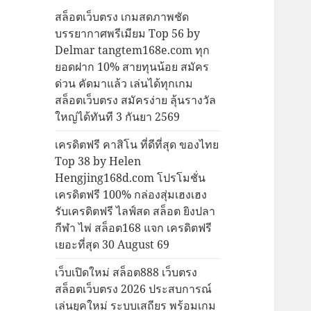
สล็อตเว็บตรง เกมสดภาพชัด
บรรยากาศพรีเมียม Top 56 by
Delmar tangtem168e.com ทุก
ยอดฝาก 10% สายทุนน้อย สมัคร
ด่วน คัดมาแล้ว เล่นได้ทุกเกม
สล็อตเว็บตรง สมัครง่าย ลุ้นรางวัล
ใหญ่ได้ทันที 3 กันยา 2569
เครดิตฟรี คาสิโน ที่ดีที่สุด ของไทย
Top 38 by Helen
Hengjing168d.com โปรโมชั่น
เครดิตฟรี 100% กล่องสุ่มเฮงเฮง
รับเครดิตฟรี ไลฟ์สด สล็อต ยิงปลา
กีฬา ไพ่ สล็อต168 แจก เครดิตฟรี
เยอะที่สุด 30 August 69
เว็บเปิดใหม่ สล็อต888 เว็บตรง
สล็อตเว็บตรง 2026 ประสบการณ์
เล่นยุคใหม่ ระบบเสถียร พร้อมเกม