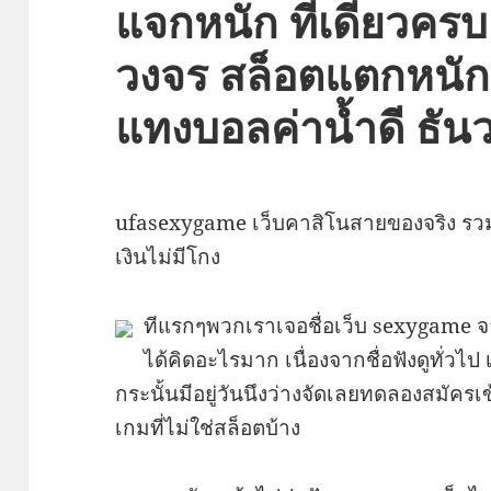
แจกหนัก ที่เดียวคร
วงจร สล็อตแตกหนัก 
แทงบอลค่าน้ำดี ธัน
ufasexygame เว็บคาสิโนสายของจริง รวมเ
เงินไม่มีโกง
ทีแรกๆพวกเราเจอชื่อเว็บ sexygame จ
ได้คิดอะไรมาก เนื่องจากชื่อฟังดูทั่วไป
กระนั้นมีอยู่วันนึงว่างจัดเลยทดลองสมัค
เกมที่ไม่ใช่สล็อตบ้าง