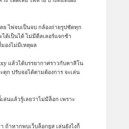
เลย ไพ่จบเป็นจบ กล้องถ่ายรูปชัดทุก
ได้เป็นได้ ไม่มีดีลเลอร์แจกช้า
่มองไม่มีเหตุผล
Sexy แล้วได้บรรยากาศราวกับคาสิโน
ะตุก ปรับจอได้ตามต้องการ จะเล่น
ล่นแล้วรู้เลยว่าไม่มีล็อก เพราะ
า ถ้าหากพบเว็บล็อกยูส เล่นยังไงก็