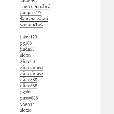
ปั่นแตก66
บาคาร่าออนไลน์
punpro777
ซื้อหวยออนไลน์
หวยออนไลน์
joker123
pg168
jinda55
slot99
สล็อต66
สล็อตเว็บตรง
สล็อตเว็บตรง
สล็อต888
สล็อต888
pgslot
pussy888
บาคาร่า
slotxo