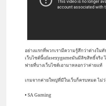
อย่างแรกที่พวกเรามีความรู้สึกว่าต่างในท
เว็บไซต์นี้ufasexygameมันมีลิขสิทธิ์จริง 
ฟายที่บางเว็บไซต์เอามาหลอกว่าค่ายแท้
เกมจากค่ายใหญ่ที่มีในเว็บก็ครบหมด ไม่ว
• SA Gaming