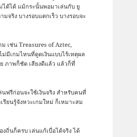
่ได้ได้ แม้กระนั้นพอมาเล่นกับ ยู
จกตามจริง บางรอบแตกเร็ว บางรอบจะ
ม เช่น Treasures of Aztec,
่มีเกมไหนที่ดูดเงินแบบไร้เหตุผล
ภาพก็ชัด เสียงดีแล้ว แล้วก็ที่
่นฟรีก่อนจะใช้เงินจริง สำหรับคนที่
เรียนรู้จังหวะเกมใหม่ ก็เหมาะสม
่นก็ครบ เล่นแก้เบื่อได้จริง ได้