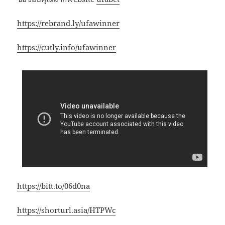
https://rebrand.ly/ufawinner
https://cutly.info/ufawinner
https://bitt.to/06d0na
https://shorturl.asia/HTPWc