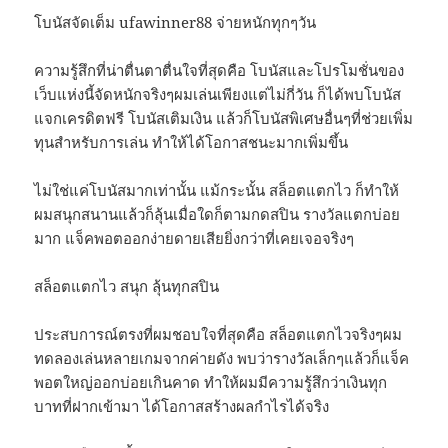
โบนัสจัดเต็ม ufawinner88 จ่ายหนักทุกๆวัน
ความรู้สึกที่น่าตื่นตาตื่นใจที่สุดคือ โบนัสและโปรโมชั่นของ
เว็บแห่งนี้จัดหนักจริงๆผมเล่นเพียงแต่ไม่กี่วัน ก็ได้พบโบนัส
แจกเครดิตฟรี โบนัสเติมเงิน แล้วก็โบนัสพิเศษอื่นๆที่ช่วยเพิ่ม
ทุนสำหรับการเล่น ทำให้ได้โอกาสชนะมากเพิ่มขึ้น
ไม่ใช่แค่โบนัสมากเท่านั้น แม้กระนั้น สล็อตแตกไว ก็ทำให้
ผมสนุกสนานแล้วก็ลุ้นเมื่อใดก็ตามกดสปิน รางวัลแตกบ่อย
มาก แจ็คพอตออกง่ายดายเสียยิ่งกว่าที่เคยเจอจริงๆ
สล็อตแตกไว สนุก ลุ้นทุกสปิน
ประสบการณ์ตรงที่ผมชอบใจที่สุดคือ สล็อตแตกไวจริงๆผม
ทดลองเล่นหลายเกมจากค่ายดัง พบว่ารางวัลเล็กๆแล้วก็แจ็ค
พอตใหญ่ออกบ่อยเกินคาด ทำให้ผมมีความรู้สึกว่าเงินทุก
บาทที่ฝากเข้ามา ได้โอกาสสร้างผลกำไรได้จริง