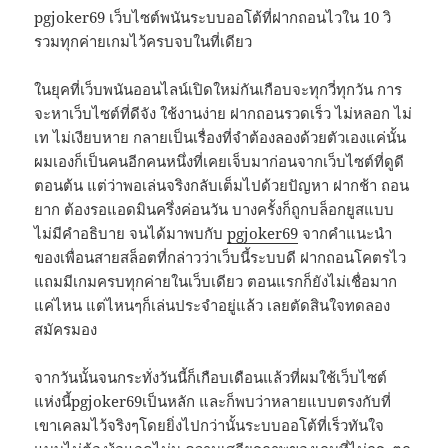
pgjoker69 เว็บไซต์พนันระบบออโต้ที่ฝากถอนไวใน 10 วิ
รวมทุกค่ายเกมไว้ครบจบในที่เดียว
ในยุคที่เว็บพนันออนไลน์เปิดใหม่กันเกือบจะทุกวี่ทุกวัน การ
จะหาเว็บไซต์ที่ดีจัง ใช้งานง่าย ฝากถอนรวดเร็ว ไม่หลอก ไม่
เท ไม่เงียบหาย กลายเป็นเรื่องที่จำต้องลองด้วยตัวเองแค่นั้น
ผมเองก็เป็นคนอีกคนหนึ่งที่เคยเจ็บมาก่อนจากเว็บไซต์ที่ดูดี
ตอนต้น แต่ว่าพอเล่นจริงกลับเต็มไปด้วยปัญหา ฝากช้า ถอน
ยาก ต้องรอแอดมินครึ่งค่อนวัน บางครั้งก็ถูกบล็อกยูสแบบ
ไม่มีคำอธิบาย จนได้มาพบกับ
pgjoker69
จากคำแนะนำ
ของเพื่อนสายสล็อตที่กล่าวว่าเว็บนี้ระบบดี ฝากถอนโคตรไว
แถมมีเกมครบทุกค่ายในเว็บเดียว ตอนแรกก็ยังไม่เชื่อมาก
แค่ไหน แต่ไหนๆก็เล่นประจำอยู่แล้ว เลยตัดสินใจทดลอง
สมัครมอง
จากวันนั้นจนกระทั่งวันนี้ก็เกือบเดือนแล้วที่ผมใช้เว็บไซต์
แห่งนี้pgjoker69เป็นหลัก และก็พบว่าหลายแบบตรงกับที่
เขาเคลมไว้จริงๆโดยยิ่งไปกว่านั้นระบบออโต้ที่เร็วทันใจ