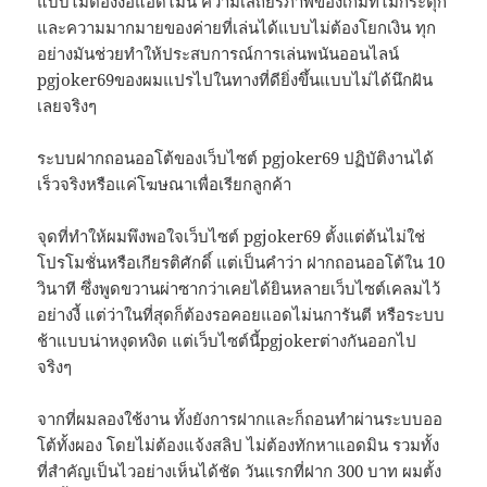
แบบไม่ต้องง้อแอดไม่น ความเสถียรภาพของเกมที่ไม่กระตุก
และความมากมายของค่ายที่เล่นได้แบบไม่ต้องโยกเงิน ทุก
อย่างมันช่วยทำให้ประสบการณ์การเล่นพนันออนไลน์
pgjoker69ของผมแปรไปในทางที่ดียิ่งขึ้นแบบไม่ได้นึกฝัน
เลยจริงๆ
ระบบฝากถอนออโต้ของเว็บไซต์ pgjoker69 ปฏิบัติงานได้
เร็วจริงหรือแค่โฆษณาเพื่อเรียกลูกค้า
จุดที่ทำให้ผมพึงพอใจเว็บไซต์ pgjoker69 ตั้งแต่ต้นไม่ใช่
โปรโมชั่นหรือเกียรติศักดิ์ แต่เป็นคำว่า ฝากถอนออโต้ใน 10
วินาที ซึ่งพูดขวานผ่าซากว่าเคยได้ยินหลายเว็บไซต์เคลมไว้
อย่างงี้ แต่ว่าในที่สุดก็ต้องรอคอยแอดไม่นการันตี หรือระบบ
ช้าแบบน่าหงุดหงิด แต่เว็บไซต์นี้pgjokerต่างกันออกไป
จริงๆ
จากที่ผมลองใช้งาน ทั้งยังการฝากและก็ถอนทำผ่านระบบออ
โต้ทั้งผอง โดยไม่ต้องแจ้งสลิป ไม่ต้องทักหาแอดมิน รวมทั้ง
ที่สำคัญเป็นไวอย่างเห็นได้ชัด วันแรกที่ฝาก 300 บาท ผมตั้ง