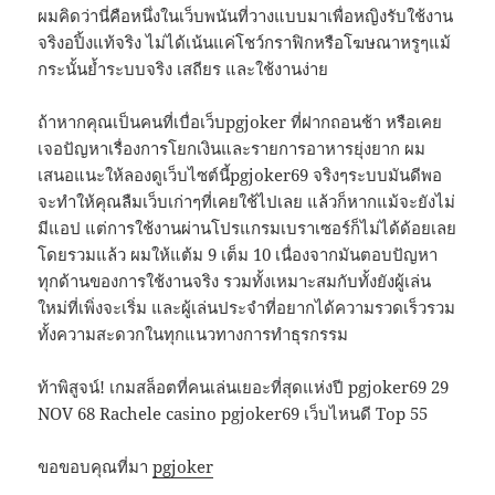
ผมคิดว่านี่คือหนึ่งในเว็บพนันที่วางแบบมาเพื่อหญิงรับใช้งาน
จริงอปิ้งแท้จริง ไม่ได้เน้นแค่โชว์กราฟิกหรือโฆษณาหรูๆแม้
กระนั้นย้ำระบบจริง เสถียร และใช้งานง่าย
ถ้าหากคุณเป็นคนที่เบื่อเว็บpgjoker ที่ฝากถอนช้า หรือเคย
เจอปัญหาเรื่องการโยกเงินและรายการอาหารยุ่งยาก ผม
เสนอแนะให้ลองดูเว็บไซต์นี้pgjoker69 จริงๆระบบมันดีพอ
จะทำให้คุณลืมเว็บเก่าๆที่เคยใช้ไปเลย แล้วก็หากแม้จะยังไม่
มีแอป แต่การใช้งานผ่านโปรแกรมเบราเซอร์ก็ไม่ได้ด้อยเลย
โดยรวมแล้ว ผมให้แต้ม 9 เต็ม 10 เนื่องจากมันตอบปัญหา
ทุกด้านของการใช้งานจริง รวมทั้งเหมาะสมกับทั้งยังผู้เล่น
ใหม่ที่เพิ่งจะเริ่ม และผู้เล่นประจำที่อยากได้ความรวดเร็วรวม
ทั้งความสะดวกในทุกแนวทางการทำธุรกรรม
ท้าพิสูจน์! เกมสล็อตที่คนเล่นเยอะที่สุดแห่งปี pgjoker69 29
NOV 68 Rachele casino pgjoker69 เว็บไหนดี Top 55
ขอขอบคุณที่มา
pgjoker