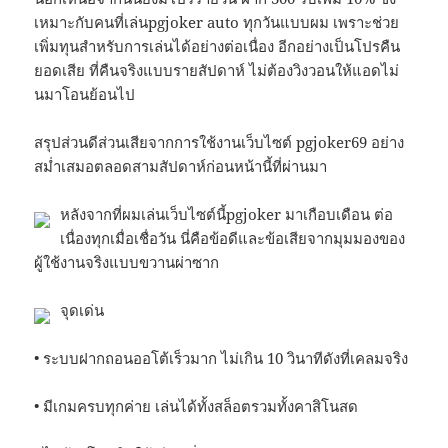
เหมาะกับคนที่เล่นpgjoker auto ทุกวันแบบผม เพราะช่วย
เพิ่มทุนสำหรับการเล่นได้อย่างต่อเนื่อง อีกอย่างเป็นโปรคืน
ยอดเสีย ที่คืนจริงแบบรายสัปดาห์ ไม่ต้องวิงวอนให้แอดไม่
นมาโอนย้อนไป
สรุปส่วนดีส่วนเสียจากการใช้งานเว็บไซต์ pgjoker69 อย่าง
สม่ำเสมอตลอดสามสัปดาห์ก่อนหน้านี้ที่ผ่านมา
หลังจากที่ผมเล่นเว็บไซต์นี้pgjoker มาเกือบเดือน ต่อ
เนื่องทุกเมื่อเชื่อวัน นี่คือข้อดีและข้อเสียจากมุมมองของ
ผู้ใช้งานจริงแบบขวานผ่าซาก
จุดเด่น
• ระบบฝากถอนออโต้เร็วมาก ไม่เกิน 10 วินาทีดังที่เคลมจริง
• มีเกมครบทุกค่าย เล่นได้ทั้งสล็อตรวมทั้งคาสิโนสด